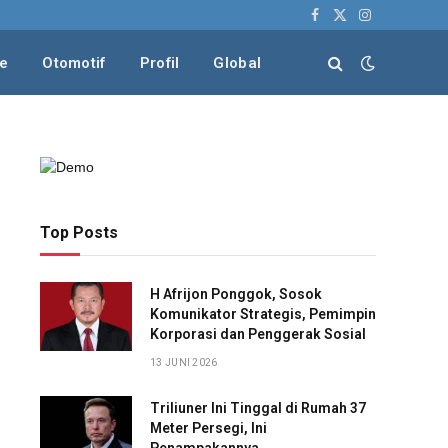
Facebook
X
Instagram
(Twitter)
le
Otomotif
Profil
Global
Top Posts
H Afrijon Ponggok, Sosok
Komunikator Strategis, Pemimpin
Korporasi dan Penggerak Sosial
13 JUNI 2026
Triliuner Ini Tinggal di Rumah 37
Meter Persegi, Ini