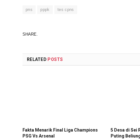
pns
pppk
tes cpns
SHARE.
RELATED
POSTS
Fakta Menarik Final Liga Champions
5 Desa di Sei
PSG Vs Arsenal
Puting Beliun