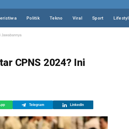
eristiwa
Politik
Tekno
Viral
Sport
Lifesty
ni Jawabannya
tar CPNS 2024? Ini
App
Telegram
LinkedIn