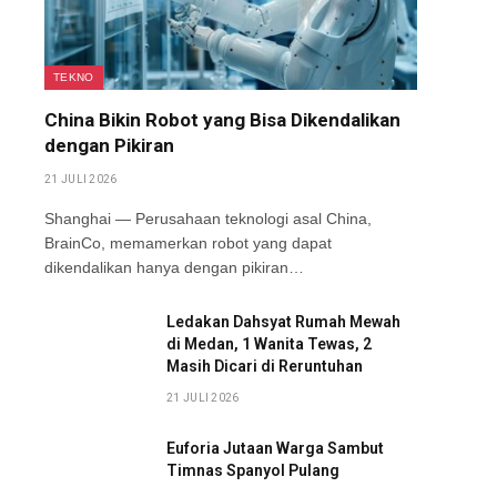
TEKNO
China Bikin Robot yang Bisa Dikendalikan
dengan Pikiran
21 JULI 2026
Shanghai — Perusahaan teknologi asal China,
BrainCo, memamerkan robot yang dapat
dikendalikan hanya dengan pikiran…
Ledakan Dahsyat Rumah Mewah
di Medan, 1 Wanita Tewas, 2
Masih Dicari di Reruntuhan
21 JULI 2026
Euforia Jutaan Warga Sambut
Timnas Spanyol Pulang