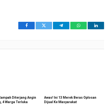
Facebook
Twitter
Telegram
WhatsApp
Link
 Rampah Diterjang Angin
Awas! Ini 13 Merek Beras Oplosan
g, 4 Warga Terluka
Dijual Ke Masyarakat