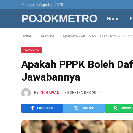
Minggu, 9 Agustus 2026
POJOKMETRO
Home
P
»
»
Home
Headline
Apakah PPPK Boleh Daftar CPNS 2024? I
HEADLINE
Apakah PPPK Boleh Daf
Jawabannya
BY
INDRAWAN
30 SEPTEMBER 2024
Facebook
Twitter
Whats