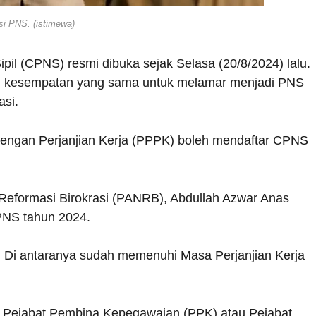
asi PNS. (istimewa)
pil (CPNS) resmi dibuka sejak Selasa (20/8/2024) lalu.
ki kesempatan yang sama untuk melamar menjadi PNS
asi.
engan Perjanjian Kerja (PPPK) boleh mendaftar CPNS
eformasi Birokrasi (PANRB), Abdullah Azwar Anas
NS tahun 2024.
 Di antaranya sudah memenuhi Masa Perjanjian Kerja
ri Pejabat Pembina Kepegawaian (PPK) atau Pejabat