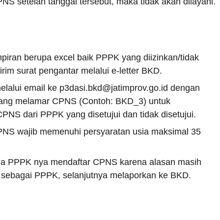
 setelah tanggal tersebut, maka tidak akan dilayani.
piran berupa excel baik PPPK yang diizinkan/tidak
im surat pengantar melalui e-letter BKD.
melalui email ke p3dasi.bkd@jatimprov.go.id dengan
 yang melamar CPNS (Contoh: BKD_3) untuk
NS dari PPPK yang disetujui dan tidak disetujui.
NS wajib memenuhi persyaratan usia maksimal 35
pada PPPK nya mendaftar CPNS karena alasan masih
a sebagai PPPK, selanjutnya melaporkan ke BKD.