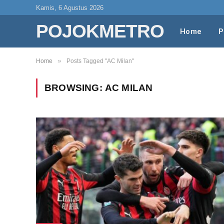
Kamis, 6 Agustus 2026
POJOKMETRO
Home
P
»
Home
Posts Tagged "AC Milan"
BROWSING:
AC MILAN