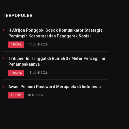
TERPOPULER
H Afrijon Ponggok, Sosok Komunikator Strategis,
Pemimpin Korporasi dan Penggerak Sosial
PROFIL
13 JUNI 2026
Triliuner Ini Tinggal di Rumah 37 Meter Persegi, Ini
Penampakannya
PROFIL
15 JUNI 2026
Awas! Pencuri Password Merajalela di Indonesia
TEKNO
18 MEI 2026