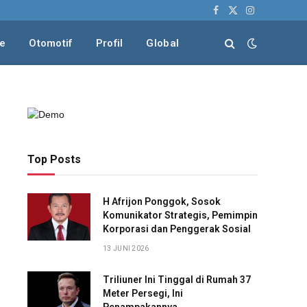
Facebook
X
Instagram
(Twitter)
le
Otomotif
Profil
Global
Top Posts
H Afrijon Ponggok, Sosok
Komunikator Strategis, Pemimpin
Korporasi dan Penggerak Sosial
13 JUNI 2026
Triliuner Ini Tinggal di Rumah 37
Meter Persegi, Ini