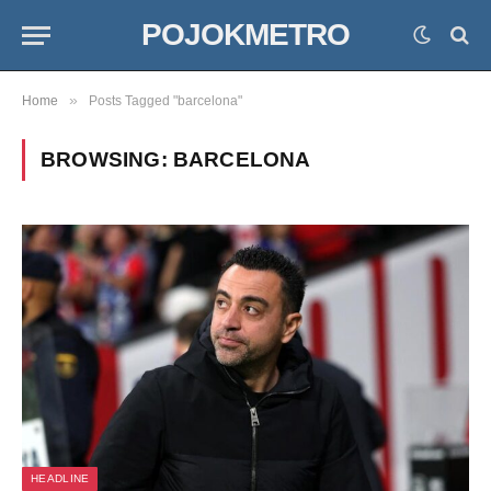
POJOKMETRO
»
Home
Posts Tagged "barcelona"
BROWSING:
BARCELONA
HEADLINE