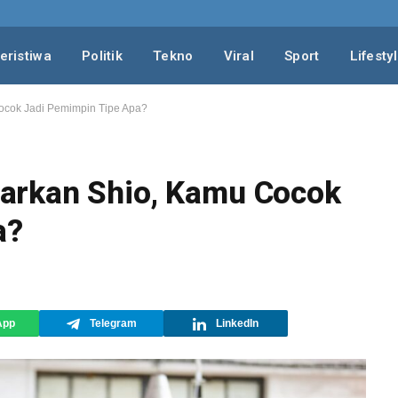
eristiwa
Politik
Tekno
Viral
Sport
Lifesty
cok Jadi Pemimpin Tipe Apa?
arkan Shio, Kamu Cocok
a?
App
Telegram
LinkedIn