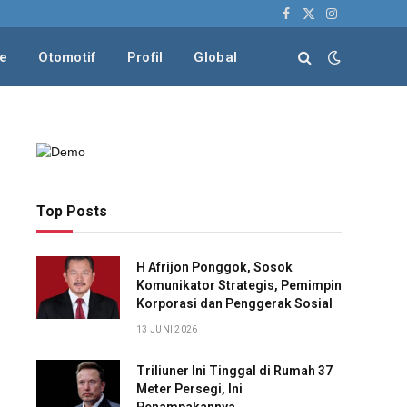
Facebook
X
Instagram
(Twitter)
le
Otomotif
Profil
Global
Top Posts
H Afrijon Ponggok, Sosok
Komunikator Strategis, Pemimpin
Korporasi dan Penggerak Sosial
13 JUNI 2026
Triliuner Ini Tinggal di Rumah 37
Meter Persegi, Ini