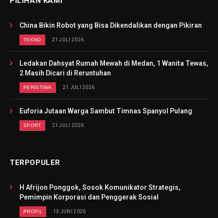
PILIHAN KAMI
China Bikin Robot yang Bisa Dikendalikan dengan Pikiran
TEKNO
21 JULI 2026
Ledakan Dahsyat Rumah Mewah di Medan, 1 Wanita Tewas,
2 Masih Dicari di Reruntuhan
PERISTIWA
21 JULI 2026
Euforia Jutaan Warga Sambut Timnas Spanyol Pulang
SPORT
21 JULI 2026
TERPOPULER
H Afrijon Ponggok, Sosok Komunikator Strategis,
Pemimpin Korporasi dan Penggerak Sosial
PROFIL
13 JUNI 2026