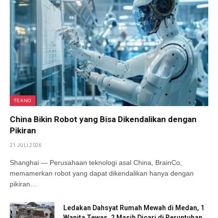
TEKNO
China Bikin Robot yang Bisa Dikendalikan dengan
Pikiran
21 JULI 2026
Shanghai — Perusahaan teknologi asal China, BrainCo,
memamerkan robot yang dapat dikendalikan hanya dengan
pikiran…
Ledakan Dahsyat Rumah Mewah di Medan, 1
Wanita Tewas, 2 Masih Dicari di Reruntuhan