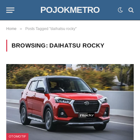
POJOKMETRO
»
Home
Posts Tagged "daihatsu rocky"
BROWSING:
DAIHATSU ROCKY
OTOMOTIF