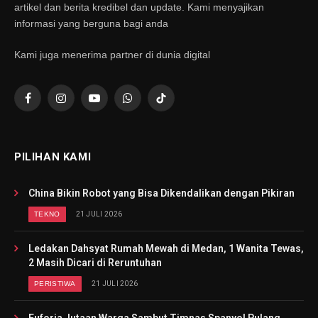
artikel dan berita kredibel dan update. Kami menyajikan
informasi yang berguna bagi anda
Kami juga menerima partner di dunia digital
Facebook
Instagram
YouTube
WhatsApp
TikTok
PILIHAN KAMI
China Bikin Robot yang Bisa Dikendalikan dengan Pikiran
TEKNO
21 JULI 2026
Ledakan Dahsyat Rumah Mewah di Medan, 1 Wanita Tewas,
2 Masih Dicari di Reruntuhan
PERISTIWA
21 JULI 2026
Euforia Jutaan Warga Sambut Timnas Spanyol Pulang