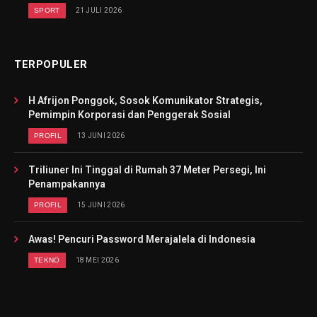
SPORT
21 JULI 2026
TERPOPULER
H Afrijon Ponggok, Sosok Komunikator Strategis,
Pemimpin Korporasi dan Penggerak Sosial
PROFIL
13 JUNI 2026
Triliuner Ini Tinggal di Rumah 37 Meter Persegi, Ini
Penampakannya
PROFIL
15 JUNI 2026
Awas! Pencuri Password Merajalela di Indonesia
TEKNO
18 MEI 2026