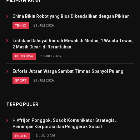
PILIHAN KAMI
China Bikin Robot yang Bisa Dikendalikan dengan Pikiran
TEKNO
21 JULI 2026
Ledakan Dahsyat Rumah Mewah di Medan, 1 Wanita Tewas,
2 Masih Dicari di Reruntuhan
PERISTIWA
21 JULI 2026
Euforia Jutaan Warga Sambut Timnas Spanyol Pulang
SPORT
21 JULI 2026
TERPOPULER
H Afrijon Ponggok, Sosok Komunikator Strategis,
Pemimpin Korporasi dan Penggerak Sosial
PROFIL
13 JUNI 2026