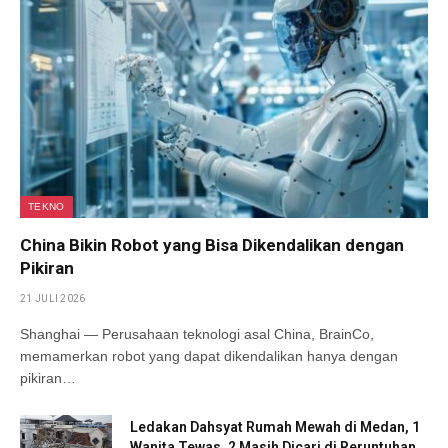
TEKNO
China Bikin Robot yang Bisa Dikendalikan dengan
Pikiran
21 JULI 2026
Shanghai — Perusahaan teknologi asal China, BrainCo,
memamerkan robot yang dapat dikendalikan hanya dengan
pikiran…
Ledakan Dahsyat Rumah Mewah di Medan, 1
Wanita Tewas, 2 Masih Dicari di Reruntuhan