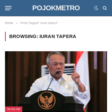
POJOKMETRO
»
Home
Posts Tagged "iuran tapera"
BROWSING:
IURAN TAPERA
HEADLINE