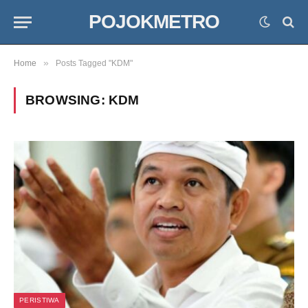
POJOKMETRO
»
Home
Posts Tagged "KDM"
BROWSING:
KDM
PERISTIWA