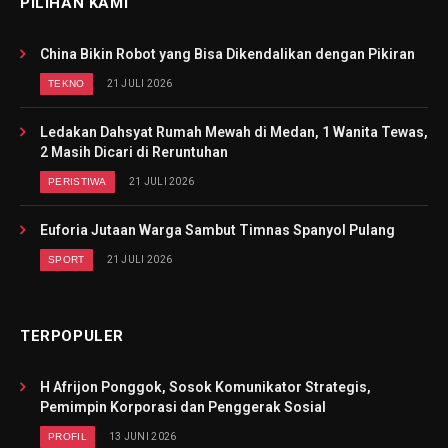
PILIHAN KAMI
China Bikin Robot yang Bisa Dikendalikan dengan Pikiran
TEKNO
21 JULI 2026
Ledakan Dahsyat Rumah Mewah di Medan, 1 Wanita Tewas,
2 Masih Dicari di Reruntuhan
PERISTIWA
21 JULI 2026
Euforia Jutaan Warga Sambut Timnas Spanyol Pulang
SPORT
21 JULI 2026
TERPOPULER
H Afrijon Ponggok, Sosok Komunikator Strategis,
Pemimpin Korporasi dan Penggerak Sosial
PROFIL
13 JUNI 2026