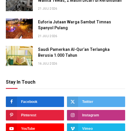
Wanita Tewas, 2 Masih Dicari di Reruntuhan
21 JULI 2026
Euforia Jutaan Warga Sambut Timnas
Spanyol Pulang
21 JULI 2026
Saudi Pamerkan Al-Qur’an Terlangka
Berusia 1.000 Tahun
16 JULI 2026
Stay In Touch
Facebook
Twitter
Pinterest
Instagram
YouTube
Vimeo