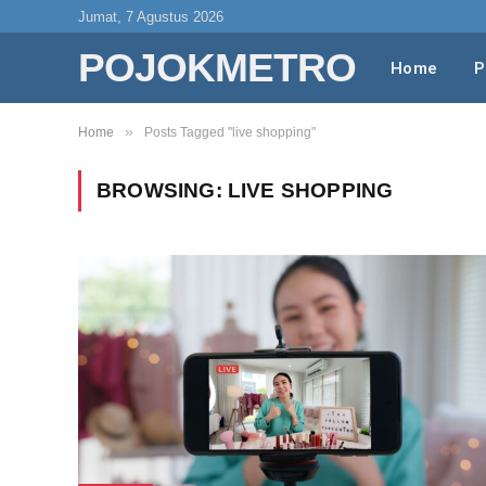
Jumat, 7 Agustus 2026
POJOKMETRO
Home
P
»
Home
Posts Tagged "live shopping"
BROWSING:
LIVE SHOPPING