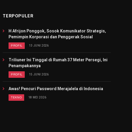
TERPOPULER
H Afrijon Ponggok, Sosok Komunikator Strategis,
Pemimpin Korporasi dan Penggerak Sosial
PROFIL
13 JUNI 2026
Triliuner Ini Tinggal di Rumah 37 Meter Persegi, Ini
Penampakannya
PROFIL
15 JUNI 2026
Awas! Pencuri Password Merajalela di Indonesia
TEKNO
18 MEI 2026