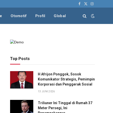
Facebook
X
Instagram
(Twitter)
le
Otomotif
Profil
Global
Top Posts
H Afrijon Ponggok, Sosok
Komunikator Strategis, Pemimpin
Korporasi dan Penggerak Sosial
13 JUNI 2026
Triliuner Ini Tinggal di Rumah 37
Meter Persegi, Ini