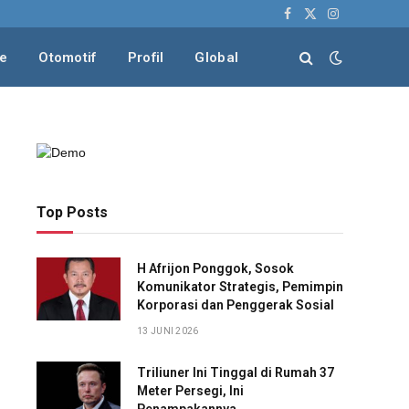
Facebook
X
Instagram
(Twitter)
le
Otomotif
Profil
Global
Top Posts
H Afrijon Ponggok, Sosok
Komunikator Strategis, Pemimpin
Korporasi dan Penggerak Sosial
13 JUNI 2026
Triliuner Ini Tinggal di Rumah 37
Meter Persegi, Ini