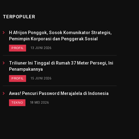
TERPOPULER
H Afrijon Ponggok, Sosok Komunikator Strategis,
Pemimpin Korporasi dan Penggerak Sosial
PROFIL
13 JUNI 2026
Triliuner Ini Tinggal di Rumah 37 Meter Persegi, Ini
Penampakannya
PROFIL
15 JUNI 2026
Awas! Pencuri Password Merajalela di Indonesia
TEKNO
18 MEI 2026