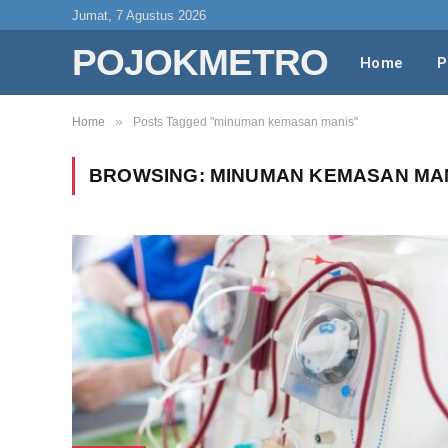
Jumat, 7 Agustus 2026
POJOKMETRO
Home
P
»
Home
Posts Tagged "minuman kemasan manis"
BROWSING:
MINUMAN KEMASAN MA