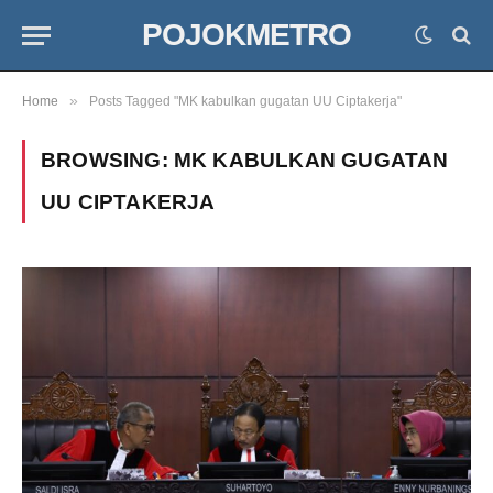
POJOKMETRO
»
Home
Posts Tagged "MK kabulkan gugatan UU Ciptakerja"
BROWSING:
MK KABULKAN GUGATAN
UU CIPTAKERJA