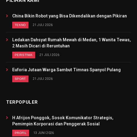
PILIHAN KAMI
China Bikin Robot yang Bisa Dikendalikan dengan Pikiran
TEKNO
21 JULI 2026
Ledakan Dahsyat Rumah Mewah di Medan, 1 Wanita Tewas,
2 Masih Dicari di Reruntuhan
PERISTIWA
21 JULI 2026
Euforia Jutaan Warga Sambut Timnas Spanyol Pulang
SPORT
21 JULI 2026
TERPOPULER
H Afrijon Ponggok, Sosok Komunikator Strategis,
Pemimpin Korporasi dan Penggerak Sosial
PROFIL
13 JUNI 2026