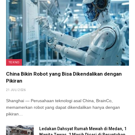
TEKNO
China Bikin Robot yang Bisa Dikendalikan dengan
Pikiran
21 JULI 2026
Shanghai — Perusahaan teknologi asal China, BrainCo,
memamerkan robot yang dapat dikendalikan hanya dengan
pikiran…
Ledakan Dahsyat Rumah Mewah di Medan, 1
Wanita Tewas, 2 Masih Dicari di Reruntuhan