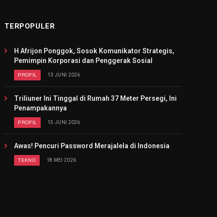
TERPOPULER
H Afrijon Ponggok, Sosok Komunikator Strategis,
Pemimpin Korporasi dan Penggerak Sosial
PROFIL
13 JUNI 2026
Triliuner Ini Tinggal di Rumah 37 Meter Persegi, Ini
Penampakannya
PROFIL
15 JUNI 2026
Awas! Pencuri Password Merajalela di Indonesia
TEKNO
18 MEI 2026