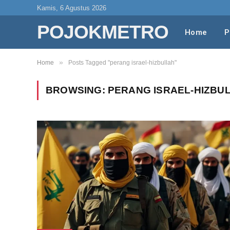
Kamis, 6 Agustus 2026
POJOKMETRO
Home
P
»
Home
Posts Tagged "perang israel-hizbullah"
BROWSING:
PERANG ISRAEL-HIZBU