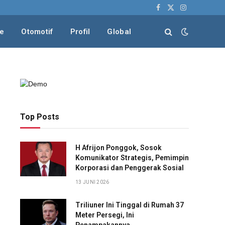
Facebook
X
Instagram
(Twitter)
le
Otomotif
Profil
Global
Top Posts
H Afrijon Ponggok, Sosok
Komunikator Strategis, Pemimpin
Korporasi dan Penggerak Sosial
13 JUNI 2026
Triliuner Ini Tinggal di Rumah 37
Meter Persegi, Ini