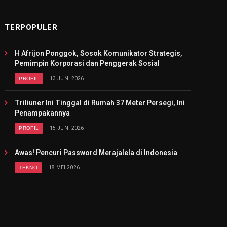
TERPOPULER
H Afrijon Ponggok, Sosok Komunikator Strategis,
Pemimpin Korporasi dan Penggerak Sosial
PROFIL
13 JUNI 2026
Triliuner Ini Tinggal di Rumah 37 Meter Persegi, Ini
Penampakannya
PROFIL
15 JUNI 2026
Awas! Pencuri Password Merajalela di Indonesia
TEKNO
18 MEI 2026