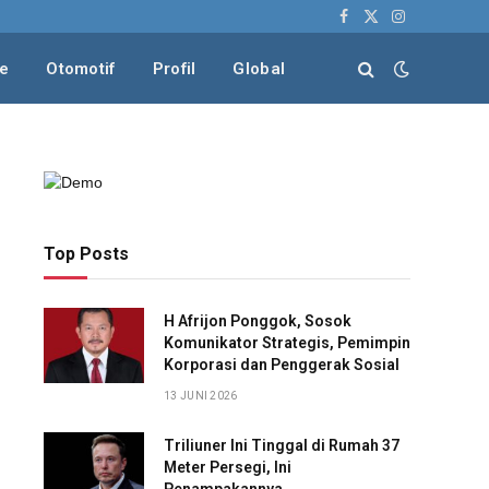
Facebook
X
Instagram
(Twitter)
le
Otomotif
Profil
Global
Top Posts
H Afrijon Ponggok, Sosok
Komunikator Strategis, Pemimpin
Korporasi dan Penggerak Sosial
13 JUNI 2026
Triliuner Ini Tinggal di Rumah 37
Meter Persegi, Ini