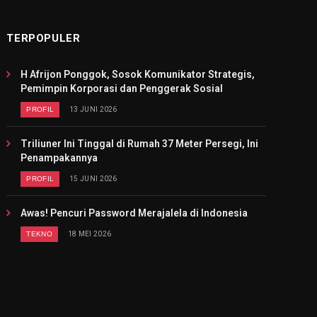
TERPOPULER
H Afrijon Ponggok, Sosok Komunikator Strategis,
Pemimpin Korporasi dan Penggerak Sosial
PROFIL
13 JUNI 2026
Triliuner Ini Tinggal di Rumah 37 Meter Persegi, Ini
Penampakannya
PROFIL
15 JUNI 2026
Awas! Pencuri Password Merajalela di Indonesia
TEKNO
18 MEI 2026