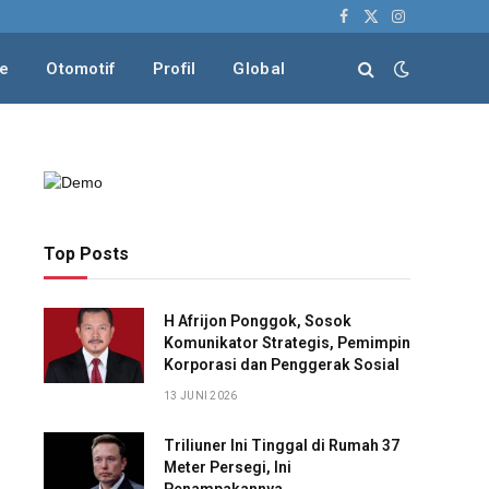
Facebook
X
Instagram
(Twitter)
le
Otomotif
Profil
Global
Top Posts
H Afrijon Ponggok, Sosok
Komunikator Strategis, Pemimpin
Korporasi dan Penggerak Sosial
13 JUNI 2026
Triliuner Ini Tinggal di Rumah 37
Meter Persegi, Ini