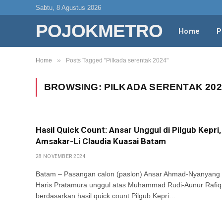
Sabtu, 8 Agustus 2026
POJOKMETRO
Home
P
»
Home
Posts Tagged "Pilkada serentak 2024"
BROWSING:
PILKADA SERENTAK 202
Hasil Quick Count: Ansar Unggul di Pilgub Kepri,
Amsakar-Li Claudia Kuasai Batam
28 NOVEMBER 2024
Batam – Pasangan calon (paslon) Ansar Ahmad-Nyanyang
Haris Pratamura unggul atas Muhammad Rudi-Aunur Rafiq
berdasarkan hasil quick count Pilgub Kepri…