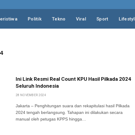
eristiwa
Politik
Tekno
Viral
Sport
Lifesty
4
Ini Link Resmi Real Count KPU Hasil Pilkada 2024
Seluruh Indonesia
28 NOVEMBER 2024
Jakarta – Penghitungan suara dan rekapitulasi hasil Pilkada
2024 tengah berlangsung. Tahapan ini dilakukan secara
manual oleh petugas KPPS hingga…