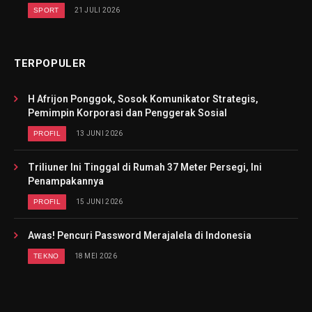
SPORT
21 JULI 2026
TERPOPULER
H Afrijon Ponggok, Sosok Komunikator Strategis,
Pemimpin Korporasi dan Penggerak Sosial
PROFIL
13 JUNI 2026
Triliuner Ini Tinggal di Rumah 37 Meter Persegi, Ini
Penampakannya
PROFIL
15 JUNI 2026
Awas! Pencuri Password Merajalela di Indonesia
TEKNO
18 MEI 2026