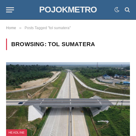
POJOKMETRO
»
Home
Posts Tagged "tol sumatera"
BROWSING:
TOL SUMATERA
HEADLINE