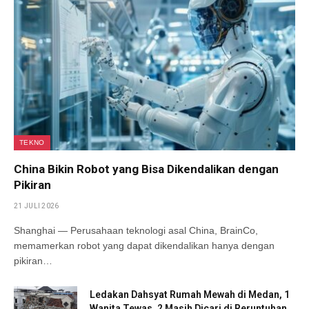
TEKNO
China Bikin Robot yang Bisa Dikendalikan dengan
Pikiran
21 JULI 2026
Shanghai — Perusahaan teknologi asal China, BrainCo,
memamerkan robot yang dapat dikendalikan hanya dengan
pikiran…
Ledakan Dahsyat Rumah Mewah di Medan, 1
Wanita Tewas, 2 Masih Dicari di Reruntuhan