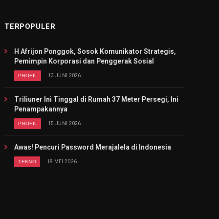
TERPOPULER
H Afrijon Ponggok, Sosok Komunikator Strategis,
Pemimpin Korporasi dan Penggerak Sosial
PROFIL
13 JUNI 2026
Triliuner Ini Tinggal di Rumah 37 Meter Persegi, Ini
Penampakannya
PROFIL
15 JUNI 2026
Awas! Pencuri Password Merajalela di Indonesia
TEKNO
18 MEI 2026