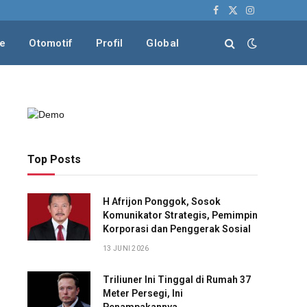
Facebook
X
Instagram
(Twitter)
le
Otomotif
Profil
Global
Top Posts
H Afrijon Ponggok, Sosok
Komunikator Strategis, Pemimpin
Korporasi dan Penggerak Sosial
13 JUNI 2026
Triliuner Ini Tinggal di Rumah 37
Meter Persegi, Ini