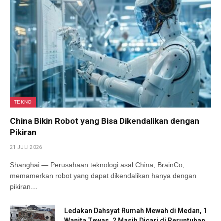
TEKNO
China Bikin Robot yang Bisa Dikendalikan dengan
Pikiran
21 JULI 2026
Shanghai — Perusahaan teknologi asal China, BrainCo,
memamerkan robot yang dapat dikendalikan hanya dengan
pikiran…
Ledakan Dahsyat Rumah Mewah di Medan, 1
Wanita Tewas, 2 Masih Dicari di Reruntuhan