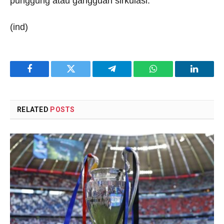
punggung atau gangguan sirkulasi.
(ind)
Facebook
Twitter
Telegram
WhatsApp
LinkedI
RELATED
POSTS