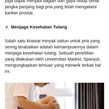
juga dapat menjadi bagian dari gaya hidup sehat
jangka panjang bagi pria yang telah mengalami
kanker prostat.
Menjaga Kesehatan Tulang
Salah satu khasiat minyak zaitun untuk pria yang
sering terabaikan adalah kemampuannya dalam
menjaga kesehatan tulang. Sebuah penelitian
yang dilakukan oleh Universitas Madrid, Spanyol,
mengungkapkan temuan yang menarik terkait hal
ini.