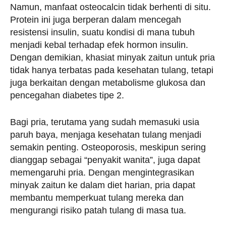
Namun, manfaat osteocalcin tidak berhenti di situ.
Protein ini juga berperan dalam mencegah
resistensi insulin, suatu kondisi di mana tubuh
menjadi kebal terhadap efek hormon insulin.
Dengan demikian, khasiat minyak zaitun untuk pria
tidak hanya terbatas pada kesehatan tulang, tetapi
juga berkaitan dengan metabolisme glukosa dan
pencegahan diabetes tipe 2.
Bagi pria, terutama yang sudah memasuki usia
paruh baya, menjaga kesehatan tulang menjadi
semakin penting. Osteoporosis, meskipun sering
dianggap sebagai “penyakit wanita”, juga dapat
memengaruhi pria. Dengan mengintegrasikan
minyak zaitun ke dalam diet harian, pria dapat
membantu memperkuat tulang mereka dan
mengurangi risiko patah tulang di masa tua.