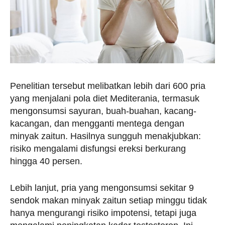
Penelitian tersebut melibatkan lebih dari 600 pria
yang menjalani pola diet Mediterania, termasuk
mengonsumsi sayuran, buah-buahan, kacang-
kacangan, dan mengganti mentega dengan
minyak zaitun. Hasilnya sungguh menakjubkan:
risiko mengalami disfungsi ereksi berkurang
hingga 40 persen.
Lebih lanjut, pria yang mengonsumsi sekitar 9
sendok makan minyak zaitun setiap minggu tidak
hanya mengurangi risiko impotensi, tetapi juga