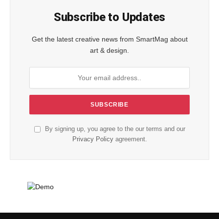
Subscribe to Updates
Get the latest creative news from SmartMag about
art & design.
By signing up, you agree to the our terms and our
Privacy Policy
agreement.