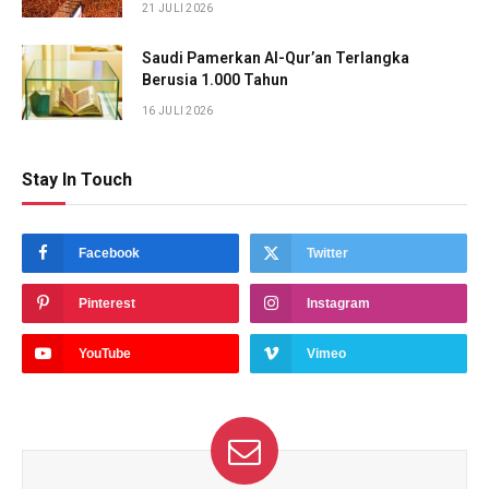
21 JULI 2026
Saudi Pamerkan Al-Qur’an Terlangka
Berusia 1.000 Tahun
16 JULI 2026
Stay In Touch
Facebook
Twitter
Pinterest
Instagram
YouTube
Vimeo