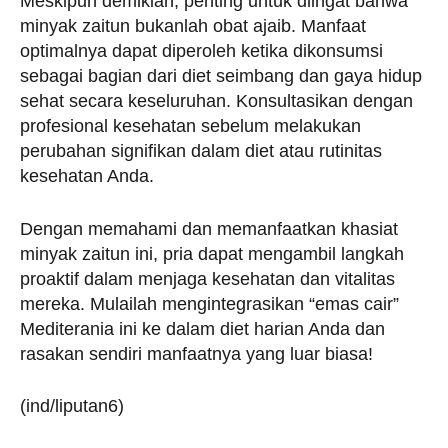
Meskipun demikian, penting untuk diingat bahwa
minyak zaitun bukanlah obat ajaib. Manfaat
optimalnya dapat diperoleh ketika dikonsumsi
sebagai bagian dari diet seimbang dan gaya hidup
sehat secara keseluruhan. Konsultasikan dengan
profesional kesehatan sebelum melakukan
perubahan signifikan dalam diet atau rutinitas
kesehatan Anda.
Dengan memahami dan memanfaatkan khasiat
minyak zaitun ini, pria dapat mengambil langkah
proaktif dalam menjaga kesehatan dan vitalitas
mereka. Mulailah mengintegrasikan “emas cair”
Mediterania ini ke dalam diet harian Anda dan
rasakan sendiri manfaatnya yang luar biasa!
(ind/liputan6)