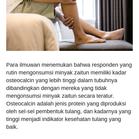
Para ilmuwan menemukan bahwa responden yang
rutin mengonsumsi minyak zaitun memiliki kadar
osteocalcin yang lebih tinggi dalam tubuhnya
dibandingkan dengan mereka yang tidak
mengonsumsi minyak zaitun secara teratur.
Osteocalcin adalah jenis protein yang diproduksi
oleh sel-sel pembentuk tulang, dan kadarnya yang
tinggi menjadi indikator kesehatan tulang yang
baik.