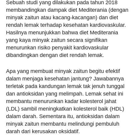
Sebuah studi yang dilakukan pada tahun 2018
membandingkan dampak diet Mediterania (dengan
minyak zaitun atau kacang-kacangan) dan diet
rendah lemak terhadap kesehatan kardiovaskular.
Hasilnya menunjukkan bahwa diet Mediterania
yang kaya minyak zaitun secara signifikan
menurunkan risiko penyakit kardiovaskular
dibandingkan dengan diet rendah lemak.
Apa yang membuat minyak zaitun begitu efektif
dalam menjaga kesehatan jantung? Jawabannya
terletak pada kandungan lemak tak jenuh tunggal
dan antioksidan yang melimpah. Lemak sehat ini
membantu menurunkan kadar kolesterol jahat
(LDL) sambil meningkatkan kolesterol baik (HDL)
dalam darah. Sementara itu, antioksidan dalam
minyak zaitun membantu melindungi pembuluh
darah dari kerusakan oksidatif.