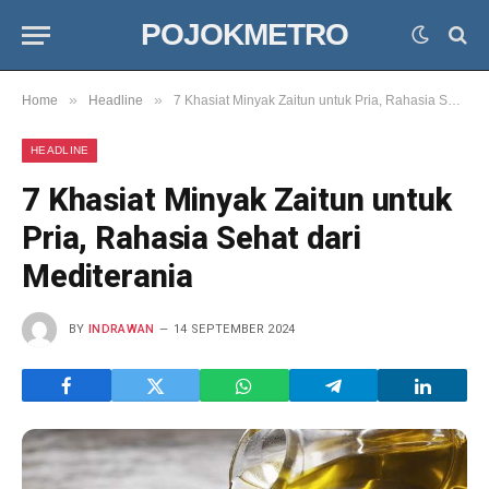
POJOKMETRO
»
»
Home
Headline
7 Khasiat Minyak Zaitun untuk Pria, Rahasia Sehat dari Mediterania
HEADLINE
7 Khasiat Minyak Zaitun untuk
Pria, Rahasia Sehat dari
Mediterania
BY
INDRAWAN
14 SEPTEMBER 2024