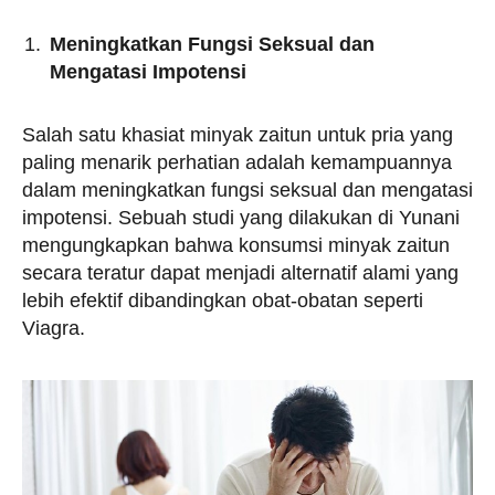
Meningkatkan Fungsi Seksual dan
Mengatasi Impotensi
Salah satu khasiat minyak zaitun untuk pria yang
paling menarik perhatian adalah kemampuannya
dalam meningkatkan fungsi seksual dan mengatasi
impotensi. Sebuah studi yang dilakukan di Yunani
mengungkapkan bahwa konsumsi minyak zaitun
secara teratur dapat menjadi alternatif alami yang
lebih efektif dibandingkan obat-obatan seperti
Viagra.