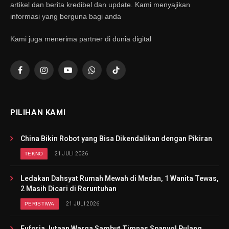
artikel dan berita kredibel dan update. Kami menyajikan
informasi yang berguna bagi anda
Kami juga menerima partner di dunia digital
Facebook
Instagram
YouTube
WhatsApp
TikTok
PILIHAN KAMI
China Bikin Robot yang Bisa Dikendalikan dengan Pikiran
TEKNO
21 JULI 2026
Ledakan Dahsyat Rumah Mewah di Medan, 1 Wanita Tewas,
2 Masih Dicari di Reruntuhan
PERISTIWA
21 JULI 2026
Euforia Jutaan Warga Sambut Timnas Spanyol Pulang