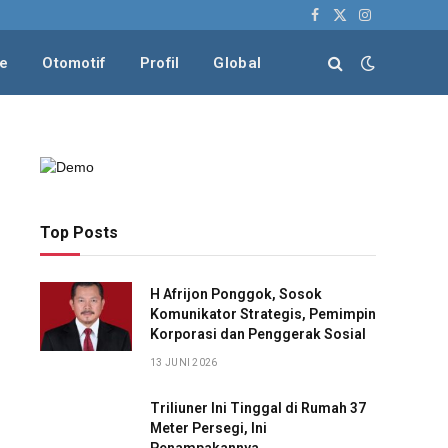
Facebook
X
Instagram
(Twitter)
le
Otomotif
Profil
Global
Top Posts
H Afrijon Ponggok, Sosok
Komunikator Strategis, Pemimpin
Korporasi dan Penggerak Sosial
13 JUNI 2026
Triliuner Ini Tinggal di Rumah 37
Meter Persegi, Ini