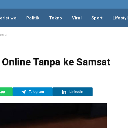
eristiwa
Politik
Tekno
Viral
Sport
Lifesty
amsat
 Online Tanpa ke Samsat
App
Telegram
LinkedIn