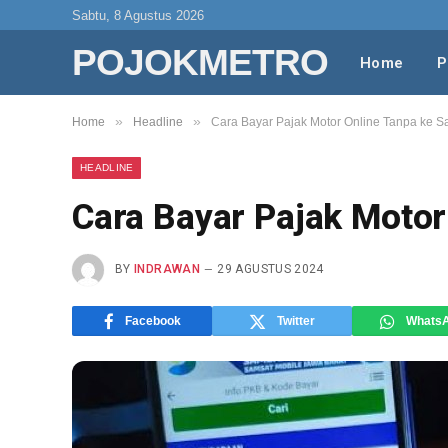
Sabtu, 8 Agustus 2026
POJOKMETRO
Home
P
»
»
Home
Headline
Cara Bayar Pajak Motor Online Tanpa ke S
HEADLINE
Cara Bayar Pajak Motor
BY
INDRAWAN
29 AGUSTUS 2024
Facebook
Twitter
Whats