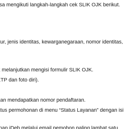
 mengikuti langkah-langkah cek SLIK OJK berikut.
itur, jenis identitas, kewarganegaraan, nomor identitas,
uk melanjutkan mengisi formulir SLIK OJK.
 dan foto diri).
akan mendapatkan nomor pendaftaran.
us permohonan di menu “Status Layanan” dengan isi
n iDeb melalui email pemohon paling lambat satu