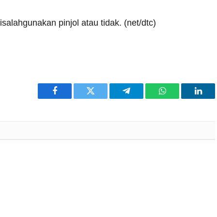
alahgunakan pinjol atau tidak. (net/dtc)
Facebook
Twitter
Telegram
WhatsApp
Link