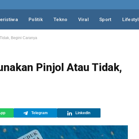
eristiwa
Politik
Tekno
Viral
Sport
Lifesty
Tidak, Begini Caranya
nakan Pinjol Atau Tidak,
App
Telegram
LinkedIn