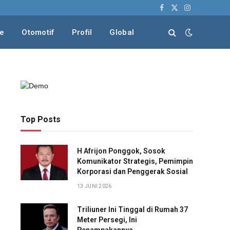
Facebook
X
Instagram
(Twitter)
le
Otomotif
Profil
Global
Top Posts
H Afrijon Ponggok, Sosok
Komunikator Strategis, Pemimpin
Korporasi dan Penggerak Sosial
13 JUNI 2026
Triliuner Ini Tinggal di Rumah 37
Meter Persegi, Ini