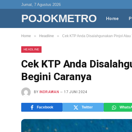
Jumat, 7 Agustus 2026
POJOKMETRO
Home
P
»
»
Home
Headline
Cek KTP Anda Disalahgunakan Pinjol Atau 
HEADLINE
Cek KTP Anda Disalahgu
Begini Caranya
BY
INDRAWAN
17 JUNI 2024
Facebook
Twitter
Whats