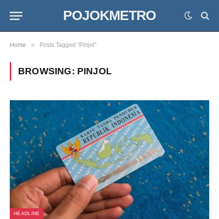
POJOKMETRO
»
Home
Posts Tagged "Pinjol"
BROWSING:
PINJOL
HEADLINE