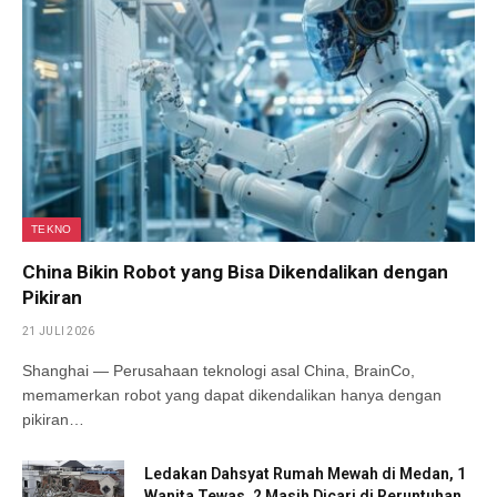
TEKNO
China Bikin Robot yang Bisa Dikendalikan dengan
Pikiran
21 JULI 2026
Shanghai — Perusahaan teknologi asal China, BrainCo,
memamerkan robot yang dapat dikendalikan hanya dengan
pikiran…
Ledakan Dahsyat Rumah Mewah di Medan, 1
Wanita Tewas, 2 Masih Dicari di Reruntuhan