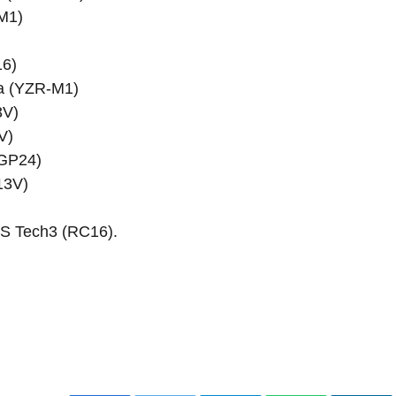
M1)
16)
a (YZR-M1)
3V)
V)
-GP24)
13V)
S Tech3 (RC16).