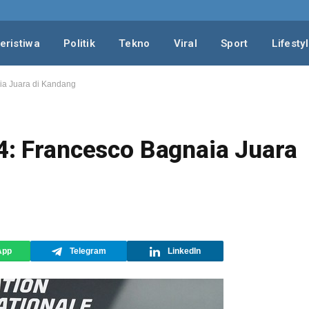
eristiwa
Politik
Tekno
Viral
Sport
Lifesty
aia Juara di Kandang
24: Francesco Bagnaia Juara
App
Telegram
LinkedIn