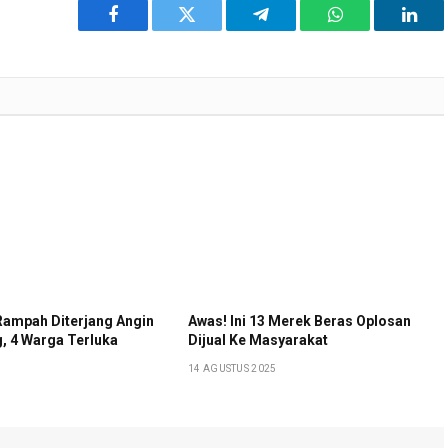
Facebook
Twitter
Telegram
WhatsApp
Link
 Rampah Diterjang Angin
Awas! Ini 13 Merek Beras Oplosan
g, 4 Warga Terluka
Dijual Ke Masyarakat
14 AGUSTUS 2025