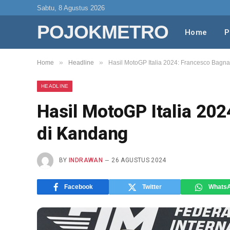
Sabtu, 8 Agustus 2026
POJOKMETRO
Home
P
»
»
Home
Headline
Hasil MotoGP Italia 2024: Francesco Bagn
HEADLINE
Hasil MotoGP Italia 20
di Kandang
BY
INDRAWAN
26 AGUSTUS 2024
Facebook
Twitter
Whats