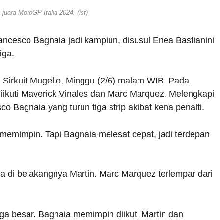
juara MotoGP Italia 2024. (ist)
rancesco Bagnaia jadi kampiun, disusul Enea Bastianini
iga.
i Sirkuit Mugello, Minggu (2/6) malam WIB. Pada
, diikuti Maverick Vinales dan Marc Marquez. Melengkapi
o Bagnaia yang turun tiga strip akibat kena penalti.
 memimpin. Tapi Bagnaia melesat cepat, jadi terdepan
iga di belakangnya Martin. Marc Marquez terlempar dari
tiga besar. Bagnaia memimpin diikuti Martin dan