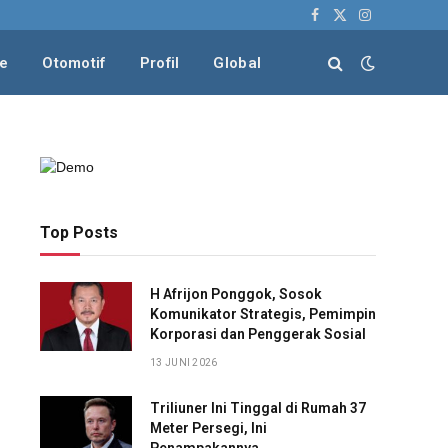
Facebook
X
Instagram
(Twitter)
le
Otomotif
Profil
Global
Top Posts
H Afrijon Ponggok, Sosok
Komunikator Strategis, Pemimpin
Korporasi dan Penggerak Sosial
13 JUNI 2026
Triliuner Ini Tinggal di Rumah 37
Meter Persegi, Ini