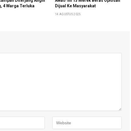
 Rampah Diterjang Angin
Awas! Ini 13 Merek Beras Oplosan
g, 4 Warga Terluka
Dijual Ke Masyarakat
14 AGUSTUS 2025