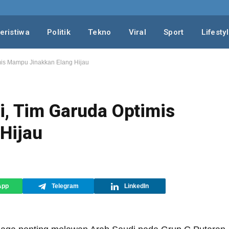
eristiwa
Politik
Tekno
Viral
Sport
Lifesty
mis Mampu Jinakkan Elang Hijau
i, Tim Garuda Optimis
Hijau
App
Telegram
LinkedIn