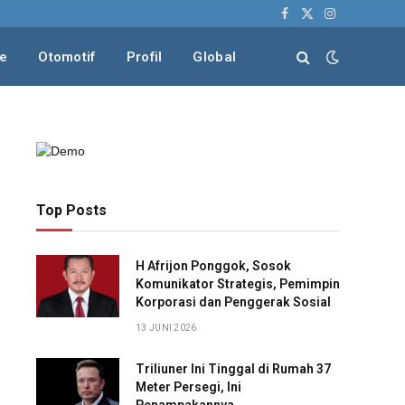
Facebook
X
Instagram
(Twitter)
le
Otomotif
Profil
Global
Top Posts
H Afrijon Ponggok, Sosok
Komunikator Strategis, Pemimpin
Korporasi dan Penggerak Sosial
13 JUNI 2026
Triliuner Ini Tinggal di Rumah 37
Meter Persegi, Ini