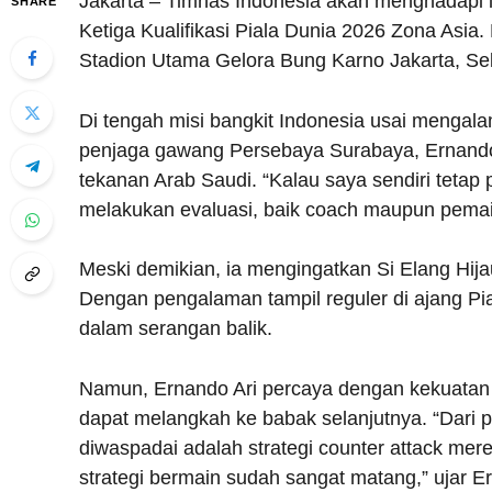
Jakarta – Timnas Indonesia akan menghadapi 
SHARE
Ketiga Kualifikasi Piala Dunia 2026 Zona Asia
Stadion Utama Gelora Bung Karno Jakarta, Se
Di tengah misi bangkit Indonesia usai mengal
penjaga gawang Persebaya Surabaya, Ernando A
tekanan Arab Saudi. “Kalau saya sendiri tetap
melakukan evaluasi, baik coach maupun pemain.
Meski demikian, ia mengingatkan Si Elang Hij
Dengan pengalaman tampil reguler di ajang Pia
dalam serangan balik.
Namun, Ernando Ari percaya dengan kekuatan 
dapat melangkah ke babak selanjutnya. “Dari 
diwaspadai adalah strategi counter attack mer
strategi bermain sudah sangat matang,” ujar Er