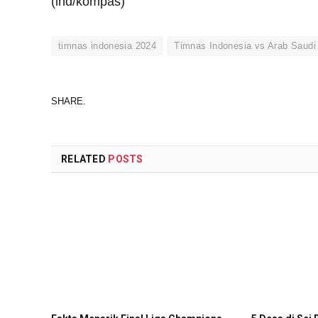
(ind/kompas)
timnas indonesia 2024
Timnas Indonesia vs Arab Saudi
SHARE.
RELATED
POSTS