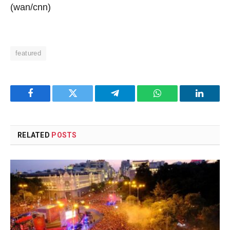
(wan/cnn)
featured
Facebook
Twitter
Telegram
WhatsApp
LinkedI
RELATED
POSTS