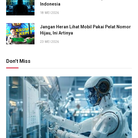
Indonesia
18 MEI 2026
Jangan Heran Lihat Mobil Pakai Pelat Nomor
Hijau, Ini Artinya
23 MEI 2026
Don't Miss