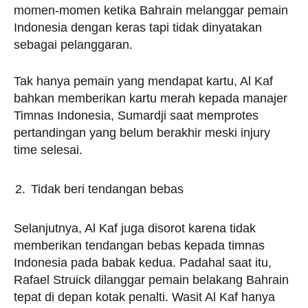
momen-momen ketika Bahrain melanggar pemain
Indonesia dengan keras tapi tidak dinyatakan
sebagai pelanggaran.
Tak hanya pemain yang mendapat kartu, Al Kaf
bahkan memberikan kartu merah kepada manajer
Timnas Indonesia, Sumardji saat memprotes
pertandingan yang belum berakhir meski injury
time selesai.
Tidak beri tendangan bebas
Selanjutnya, Al Kaf juga disorot karena tidak
memberikan tendangan bebas kepada timnas
Indonesia pada babak kedua. Padahal saat itu,
Rafael Struick dilanggar pemain belakang Bahrain
tepat di depan kotak penalti. Wasit Al Kaf hanya