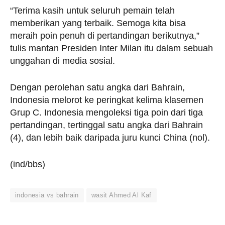
“Terima kasih untuk seluruh pemain telah
memberikan yang terbaik. Semoga kita bisa
meraih poin penuh di pertandingan berikutnya,”
tulis mantan Presiden Inter Milan itu dalam sebuah
unggahan di media sosial.
Dengan perolehan satu angka dari Bahrain,
Indonesia melorot ke peringkat kelima klasemen
Grup C. Indonesia mengoleksi tiga poin dari tiga
pertandingan, tertinggal satu angka dari Bahrain
(4), dan lebih baik daripada juru kunci China (nol).
(ind/bbs)
indonesia vs bahrain
wasit Ahmed Al Kaf