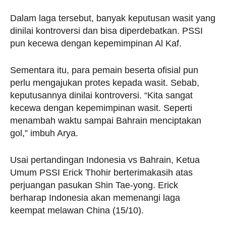
Dalam laga tersebut, banyak keputusan wasit yang
dinilai kontroversi dan bisa diperdebatkan. PSSI
pun kecewa dengan kepemimpinan Al Kaf.
Sementara itu, para pemain beserta ofisial pun
perlu mengajukan protes kepada wasit. Sebab,
keputusannya dinilai kontroversi. “Kita sangat
kecewa dengan kepemimpinan wasit. Seperti
menambah waktu sampai Bahrain menciptakan
gol,” imbuh Arya.
Usai pertandingan Indonesia vs Bahrain, Ketua
Umum PSSI Erick Thohir berterimakasih atas
perjuangan pasukan Shin Tae-yong. Erick
berharap Indonesia akan memenangi laga
keempat melawan China (15/10).