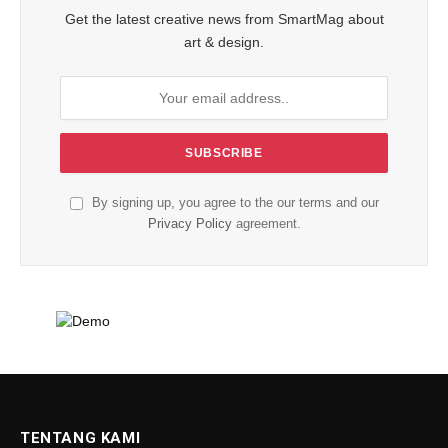
Get the latest creative news from SmartMag about
art & design.
By signing up, you agree to the our terms and our
Privacy Policy
agreement.
TENTANG KAMI