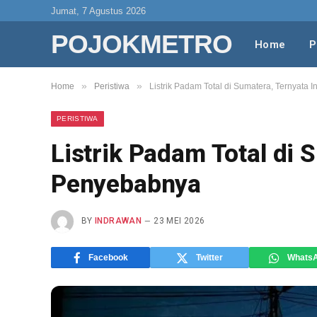
Jumat, 7 Agustus 2026
POJOKMETRO
Home
P
»
»
Home
Peristiwa
Listrik Padam Total di Sumatera, Ternyata 
PERISTIWA
Listrik Padam Total di 
Penyebabnya
BY
INDRAWAN
23 MEI 2026
Facebook
Twitter
Whats