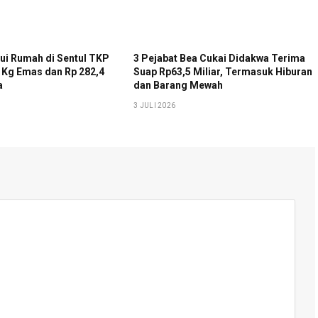
ui Rumah di Sentul TKP
3 Pejabat Bea Cukai Didakwa Terima
4 Kg Emas dan Rp 282,4
Suap Rp63,5 Miliar, Termasuk Hiburan
a
dan Barang Mewah
3 JULI 2026