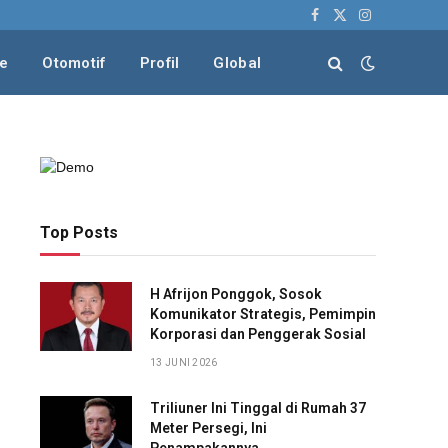
Facebook
X
Instagram
(Twitter)
le
Otomotif
Profil
Global
Top Posts
H Afrijon Ponggok, Sosok
Komunikator Strategis, Pemimpin
Korporasi dan Penggerak Sosial
13 JUNI 2026
Triliuner Ini Tinggal di Rumah 37
Meter Persegi, Ini