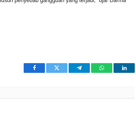
elusuri penyebab gangguan yang terjadi,” ujar Darma
Facebook
Twitter
Telegram
WhatsApp
Link