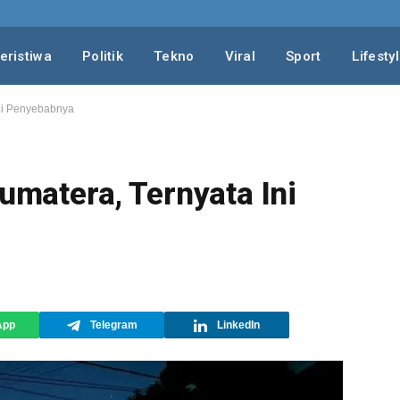
eristiwa
Politik
Tekno
Viral
Sport
Lifesty
Ini Penyebabnya
Sumatera, Ternyata Ini
App
Telegram
LinkedIn