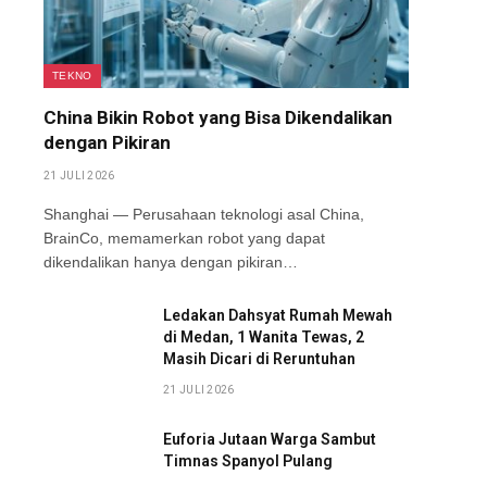
TEKNO
China Bikin Robot yang Bisa Dikendalikan
dengan Pikiran
21 JULI 2026
Shanghai — Perusahaan teknologi asal China,
BrainCo, memamerkan robot yang dapat
dikendalikan hanya dengan pikiran…
Ledakan Dahsyat Rumah Mewah
di Medan, 1 Wanita Tewas, 2
Masih Dicari di Reruntuhan
21 JULI 2026
Euforia Jutaan Warga Sambut
Timnas Spanyol Pulang