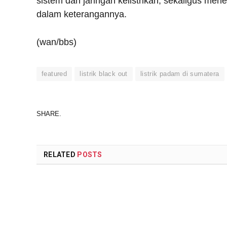
sistem dan jaringan kelistrikan, sekaligus men
dalam keterangannya.
(wan/bbs)
featured
listrik black out
listrik padam di sumatera
SHARE.
RELATED
POSTS