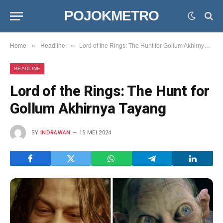
POJOKMETRO
»
»
Home
Headline
Lord of the Rings: The Hunt for Gollum Akhirnya Tayang
HEADLINE
Lord of the Rings: The Hunt for
Gollum Akhirnya Tayang
BY
INDRAWAN
15 MEI 2024