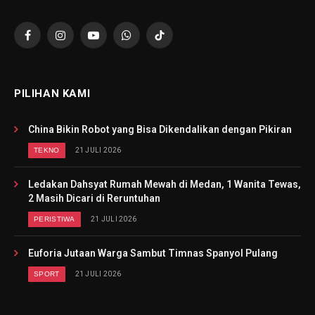
Facebook
Instagram
YouTube
WhatsApp
TikTok
PILIHAN KAMI
China Bikin Robot yang Bisa Dikendalikan dengan Pikiran
TEKNO
21 JULI 2026
Ledakan Dahsyat Rumah Mewah di Medan, 1 Wanita Tewas,
2 Masih Dicari di Reruntuhan
PERISTIWA
21 JULI 2026
Euforia Jutaan Warga Sambut Timnas Spanyol Pulang
SPORT
21 JULI 2026