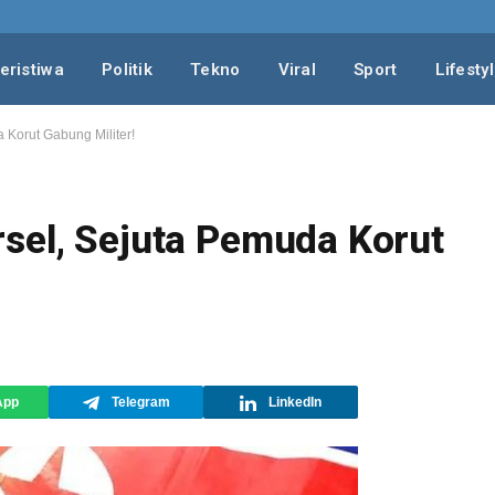
eristiwa
Politik
Tekno
Viral
Sport
Lifesty
 Korut Gabung Militer!
sel, Sejuta Pemuda Korut
App
Telegram
LinkedIn