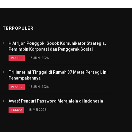
TERPOPULER
H Afrijon Ponggok, Sosok Komunikator Strategis,
Pemimpin Korporasi dan Penggerak Sosial
PROFIL
13 JUNI 2026
Triliuner Ini Tinggal di Rumah 37 Meter Persegi, Ini
Penampakannya
PROFIL
15 JUNI 2026
Awas! Pencuri Password Merajalela di Indonesia
TEKNO
18 MEI 2026