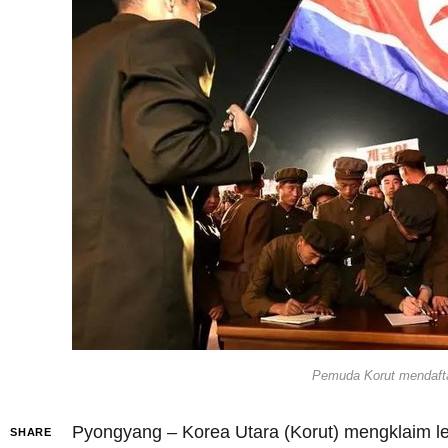
Pemuda Korut mendaftar
Pyongyang – Korea Utara (Korut) mengklaim leb
SHARE