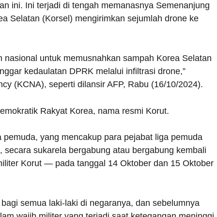
an ini. Ini terjadi di tengah memanasnya Semenanjung
a Selatan (Korsel) mengirimkan sejumlah drone ke
an nasional untuk memusnahkan sampah Korea Selatan
gar kedaulatan DPRK melalui infiltrasi drone,”
cy (KCNA), seperti dilansir AFP, Rabu (16/10/2024).
mokratik Rakyat Korea, nama resmi Korut.
ta pemuda, yang mencakup para pejabat liga pemuda
t, secara sukarela bergabung atau bergabung kembali
liter Korut — pada tanggal 14 Oktober dan 15 Oktober
g bagi semua laki-laki di negaranya, dan sebelumnya
am wajib militer yang terjadi saat ketegangan meninggi