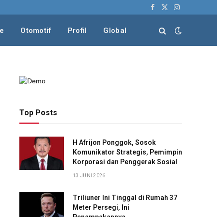
Facebook
X
Instagram
(Twitter)
le
Otomotif
Profil
Global
Top Posts
H Afrijon Ponggok, Sosok
Komunikator Strategis, Pemimpin
Korporasi dan Penggerak Sosial
13 JUNI 2026
Triliuner Ini Tinggal di Rumah 37
Meter Persegi, Ini