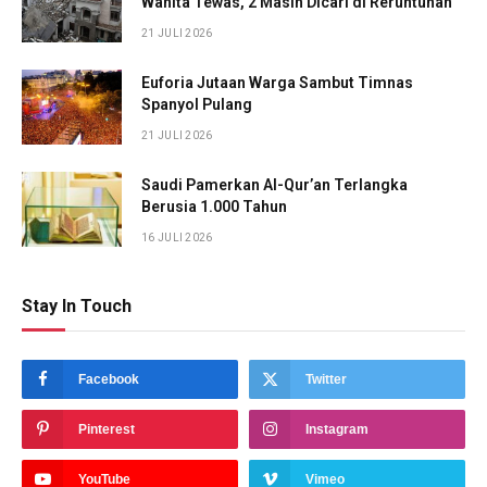
Wanita Tewas, 2 Masih Dicari di Reruntuhan
21 JULI 2026
Euforia Jutaan Warga Sambut Timnas
Spanyol Pulang
21 JULI 2026
Saudi Pamerkan Al-Qur’an Terlangka
Berusia 1.000 Tahun
16 JULI 2026
Stay In Touch
Facebook
Twitter
Pinterest
Instagram
YouTube
Vimeo