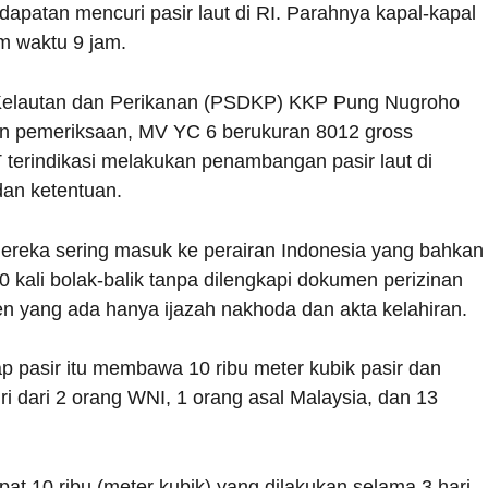
apatan mencuri pasir laut di RI. Parahnya kapal-kapal
am waktu 9 jam.
Kelautan dan Perikanan (PSDKP) KKP Pung Nugroho
an pemeriksaan, MV YC 6 berukuran 8012 gross
terindikasi melakukan penambangan pasir laut di
dan ketentuan.
ereka sering masuk ke perairan Indonesia yang bahkan
 kali bolak-balik tanpa dilengkapi dokumen perizinan
n yang ada hanya ijazah nakhoda dan akta kelahiran.
ap pasir itu membawa 10 ribu meter kubik pasir dan
ri dari 2 orang WNI, 1 orang asal Malaysia, dan 13
t 10 ribu (meter kubik) yang dilakukan selama 3 hari