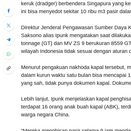
keruk (dradger) berbendera Singapura yang ked
ini bisa menyedot sekitar 10 ribu m3 pasir dal
Direktur Jenderal Pengawasan Sumber Daya 
Saksono alias Ipunk mengatakan saat dilakuk
tonnage (GT) dan MV ZS 9 berukuran 8559 GT 
wilayah Indonesia tidak sesuai dengan aturan 
Menurut pengakuan nakhoda kapal tersebut, m
dalam kurun waktu satu bulan bisa mencapai 10
yang sah, tidak punya dokumen kapal. Dokume
Lebih lanjut, Ipunk menjelaskan kapal penghis
terdapat 16 orang anak buah kapal (ABK), terdi
warga negara China.
“Mereka menghisap pasir selama 9 jam mendapa