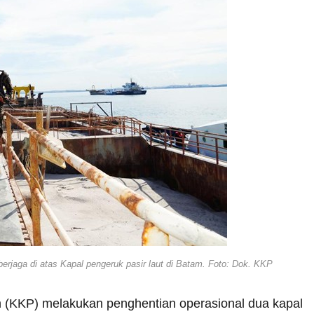
rjaga di atas Kapal pengeruk pasir laut di Batam. Foto: Dok. KKP
n (KKP) melakukan penghentian operasional dua kapal