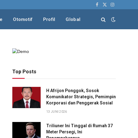
Facebook
X
Instagram
(Twitter)
le
Otomotif
Profil
Global
Top Posts
H Afrijon Ponggok, Sosok
Komunikator Strategis, Pemimpin
Korporasi dan Penggerak Sosial
13 JUNI 2026
Triliuner Ini Tinggal di Rumah 37
Meter Persegi, Ini