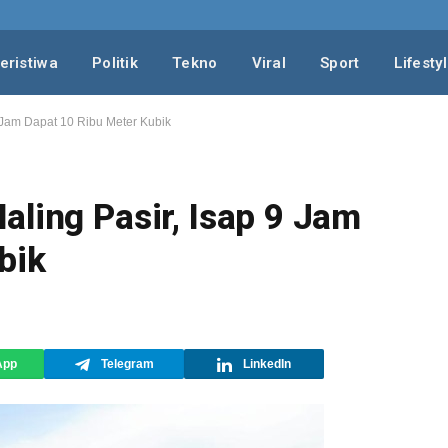
eristiwa
Politik
Tekno
Viral
Sport
Lifesty
 Jam Dapat 10 Ribu Meter Kubik
aling Pasir, Isap 9 Jam
bik
App
Telegram
LinkedIn