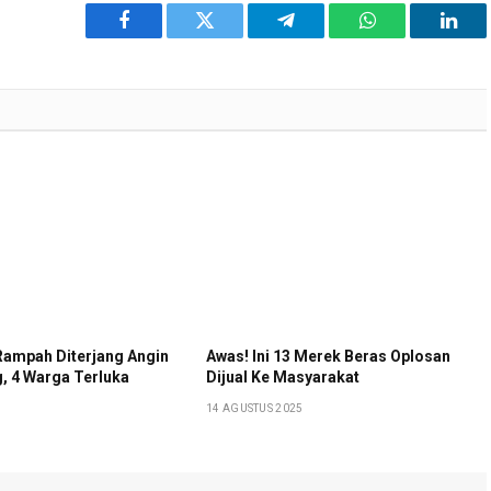
Facebook
Twitter
Telegram
WhatsApp
Link
 Rampah Diterjang Angin
Awas! Ini 13 Merek Beras Oplosan
g, 4 Warga Terluka
Dijual Ke Masyarakat
14 AGUSTUS 2025