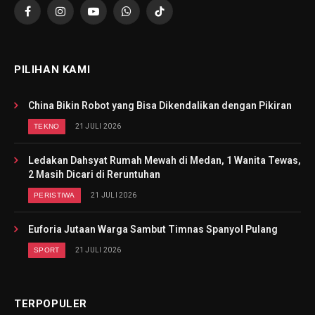
Facebook
Instagram
YouTube
WhatsApp
TikTok
PILIHAN KAMI
China Bikin Robot yang Bisa Dikendalikan dengan Pikiran
TEKNO
21 JULI 2026
Ledakan Dahsyat Rumah Mewah di Medan, 1 Wanita Tewas,
2 Masih Dicari di Reruntuhan
PERISTIWA
21 JULI 2026
Euforia Jutaan Warga Sambut Timnas Spanyol Pulang
SPORT
21 JULI 2026
TERPOPULER