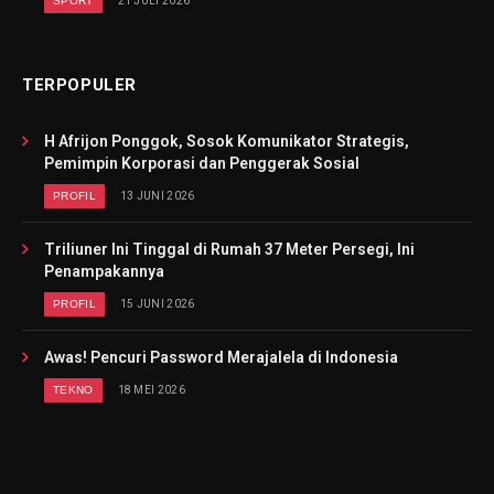
SPORT
21 JULI 2026
TERPOPULER
H Afrijon Ponggok, Sosok Komunikator Strategis,
Pemimpin Korporasi dan Penggerak Sosial
PROFIL
13 JUNI 2026
Triliuner Ini Tinggal di Rumah 37 Meter Persegi, Ini
Penampakannya
PROFIL
15 JUNI 2026
Awas! Pencuri Password Merajalela di Indonesia
TEKNO
18 MEI 2026