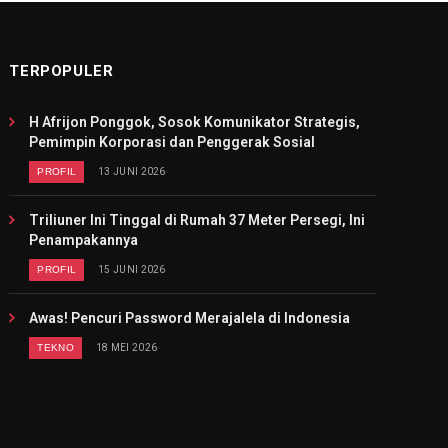
TERPOPULER
H Afrijon Ponggok, Sosok Komunikator Strategis,
Pemimpin Korporasi dan Penggerak Sosial
PROFIL
13 JUNI 2026
Triliuner Ini Tinggal di Rumah 37 Meter Persegi, Ini
Penampakannya
PROFIL
15 JUNI 2026
Awas! Pencuri Password Merajalela di Indonesia
TEKNO
18 MEI 2026