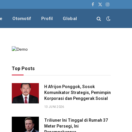
Facebook
X
Instagram
(Twitter)
le
Otomotif
Profil
Global
Top Posts
H Afrijon Ponggok, Sosok
Komunikator Strategis, Pemimpin
Korporasi dan Penggerak Sosial
13 JUNI 2026
Triliuner Ini Tinggal di Rumah 37
Meter Persegi, Ini