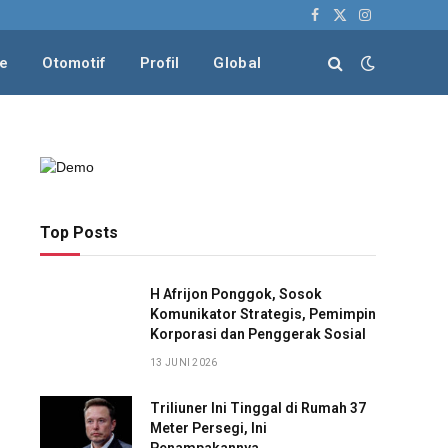
Facebook
X
Instagram
(Twitter)
le
Otomotif
Profil
Global
Top Posts
H Afrijon Ponggok, Sosok
Komunikator Strategis, Pemimpin
Korporasi dan Penggerak Sosial
13 JUNI 2026
Triliuner Ini Tinggal di Rumah 37
Meter Persegi, Ini