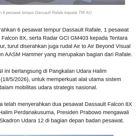
 6 pesawat tempur Dassault Rafale kepada TNI AU.
ahkan 6 pesawat tempur Dassault Rafale, 1 pesawat
t Falcon 8X, serta Radar GCI GM403 kepada Tentara
, turut diserahkan juga rudal Air to Air Beyond Visual
on AASM Hammer yang merupakan bagian dari Rafale.
 ini berlangsung di Pangkalan Udara Halim
(18/5/2026), untuk memperkuat alat utama sistem
dalam mobilitas udara strategis nasional.
ga telah menyerahkan dua pesawat Dassault Falcon 8X
i Halim Perdanakusuma, Presiden Prabowo mengawali
 Skadron Udara 12 di bagian depan badan pesawat.