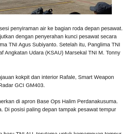
esi penyiraman air ke bagian roda depan pesawat.
jutkan dengan penyerahan kunci pesawat secara
ma TNI Agus Subiyanto. Setelah itu, Panglima TNI
af Angkatan Udara (KSAU) Marsekal TNI M. Tonny
auan kokpit dan interior Rafale, Smart Weapon
n Radar GCI GM403.
pamerkan di apron Base Ops Halim Perdanakusuma.
a. Di posisi paling depan tampak pesawat tempur
 baru TNI AU, terutama untuk kemampuan tempur