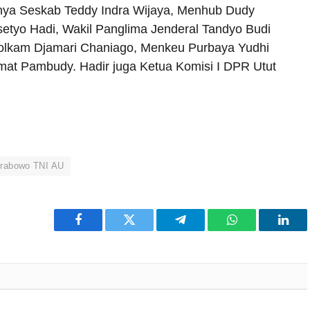
aranya Seskab Teddy Indra Wijaya, Menhub Dudy
tyo Hadi, Wakil Panglima Jenderal Tandyo Budi
Polkam Djamari Chaniago, Menkeu Purbaya Yudhi
t Pambudy. Hadir juga Ketua Komisi I DPR Utut
rabowo TNI AU
Facebook
Twitter
Telegram
WhatsApp
Link