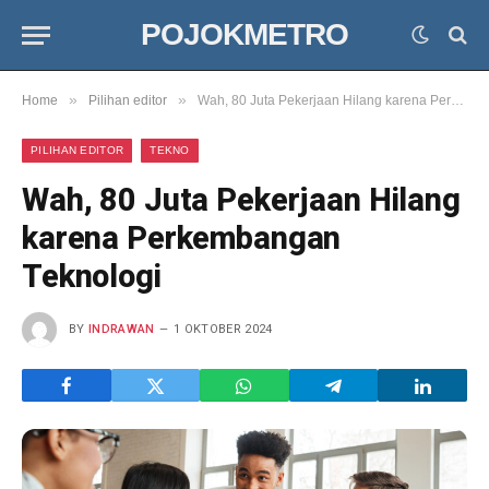
POJOKMETRO
»
»
Home
Pilihan editor
Wah, 80 Juta Pekerjaan Hilang karena Perkembangan Teknologi
PILIHAN EDITOR
TEKNO
Wah, 80 Juta Pekerjaan Hilang
karena Perkembangan
Teknologi
BY
INDRAWAN
1 OKTOBER 2024